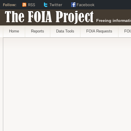
Follow:
RSS
Twitter
Facebook
The FOIA Project
Freeing informati
Home
Reports
Data Tools
FOIA Requests
FOI